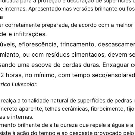
ndicada para a proteção e decoração de superfìcies 
e internas. Apresentado nas versões brilhante ou fos
da
star corretamente preparada, de acordo com a melhor
e e infiltrações.
olúveis, eflorescência, trincamento, descascam
amianto, ou com resíduos cimentados, devem se
usando uma escova de cerdas duras. Enxaguar 
72 horas, no mínimo, com tempo seco/ensolarad
rico Lukscolor.
ealça a tonalidade natural de superfícies de pedras 
creto aparente, telhas cerâmicas, fibrocimento, tijo
as e internas.
mento brilhante de alta dureza que repele a água e a
resiste à ação do tempo e ao desgaste provocado pelo