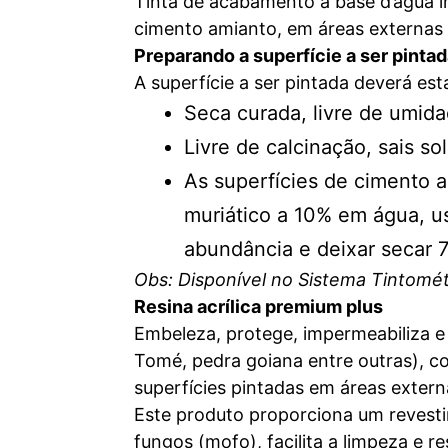
Tinta de acabamento a base d’água i
cimento amianto, em áreas externas 
Preparando a superfície a ser pinta
A superfície a ser pintada deverá e
Seca curada, livre de umidad
Livre de calcinação, sais s
As superfícies de cimento 
muriático a 10% em água, 
abundância e deixar secar 
Obs: Disponível no Sistema Tintomét
Resina acrílica premium plus
Embeleza, protege, impermeabiliza e r
Tomé, pedra goiana entre outras), con
superfícies pintadas em áreas extern
Este produto proporciona um revesti
fungos (mofo), facilita a limpeza e 