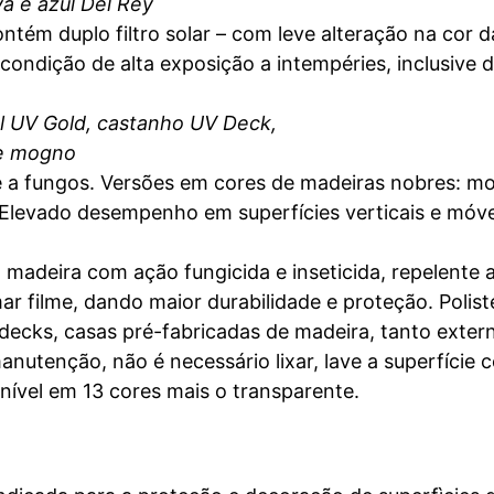
va e azul Del Rey
contém duplo filtro solar – com leve alteração na cor
 condição de alta exposição a intempéries, inclusive 
al UV Gold, castanho UV Deck,
 e mogno
 e a fungos. Versões em cores de madeiras nobres: mo
 Elevado desempenho em superfícies verticais e móv
madeira com ação fungicida e inseticida, repelente a
 filme, dando maior durabilidade e proteção. Polisten
, decks, casas pré-fabricadas de madeira, tanto exter
nutenção, não é necessário lixar, lave a superfície
onível em 13 cores mais o transparente.