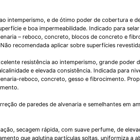
ao intemperismo, e de ótimo poder de cobertura e de
perfície e boa impermeabilidade. Indicado para selar
alvenaria – reboco, concreto, blocos de concreto e f
Não recomendada aplicar sobre superfícies revestida
excelente resistência ao intemperismo, grande poder d
lcalinidade e elevada consistência. Indicada para nive
alvenaria-reboco, concreto, gesso e fibrocimento. Pr
amento.
orreção de paredes de alvenaria e semelhantes em a
icação, secagem rápida, com suave perfume, de eleva
amento que aglutina partículas soltas, uniformiza a a