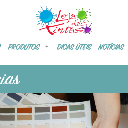
S
PRODUTOS
DICAS ÚTEIS
NOTÍCIAS
Abrir
menu
rias