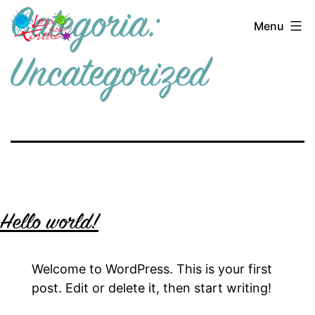
Loja
Pular
Categoria:
Menu
das
para
Tintas
o
Uncategorized
Ilhabela
conteúdo
Hello world!
Welcome to WordPress. This is your first
post. Edit or delete it, then start writing!